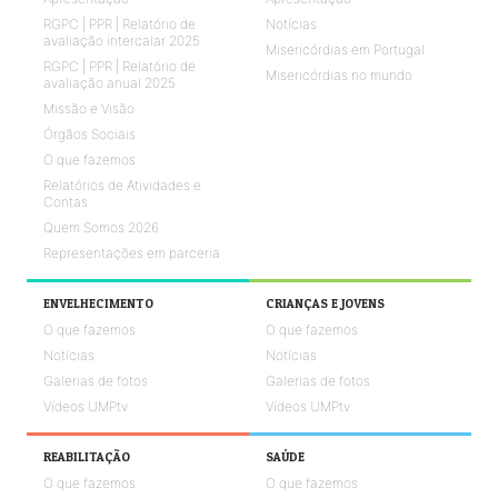
RGPC | PPR | Relatório de
Notícias
avaliação intercalar 2025
Misericórdias em Portugal
RGPC | PPR | Relatório de
Misericórdias no mundo
avaliação anual 2025
Missão e Visão
Órgãos Sociais
O que fazemos
Relatórios de Atividades e
Contas
Quem Somos 2026
Representações em parceria
ENVELHECIMENTO
CRIANÇAS E JOVENS
O que fazemos
O que fazemos
Notícias
Notícias
Galerias de fotos
Galerias de fotos
Vídeos UMPtv
Vídeos UMPtv
REABILITAÇÃO
SAÚDE
O que fazemos
O que fazemos