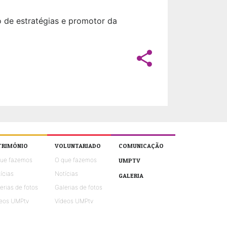
o de estratégias e promotor da
share
TRIMÓNIO
VOLUNTARIADO
COMUNICAÇÃO
que fazemos
O que fazemos
UMPTV
ícias
Notícias
GALERIA
erias de fotos
Galerias de fotos
eos UMPtv
Vídeos UMPtv