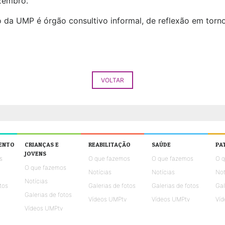
zembro.
 da UMP é órgão consultivo informal, de reflexão em torn
VOLTAR
ENTO
CRIANÇAS E
REABILITAÇÃO
SAÚDE
PA
JOVENS
s
O que fazemos
O que fazemos
O 
O que fazemos
Notícias
Notícias
Not
Notícias
tos
Galerias de fotos
Galerias de fotos
Gal
Galerias de fotos
Vídeos UMPtv
Vídeos UMPtv
Víd
Vídeos UMPtv