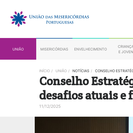
CRIANÇ
UNIÃO
MISERICÓRDIAS
ENVELHECIMENTO
E JOVE
INÍCIO
/
UNIÃO
/
NOTÍCIAS
/
CONSELHO ESTRATÉG
Conselho Estratég
desafios atuais e 
11/12/2025