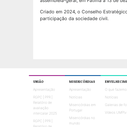
assembleia-geral, em Fátima a 13 de de
Criado em 2024, o Conselho Estratégico
participação da sociedade civil.
UNIÃO
MISERICÓRDIAS
ENVELHECIM
Apresentação
Apresentação
O que fazemo
RGPC | PPR |
Notícias
Notícias
Relatório de
Misericórdias em
Galerias de fo
avaliação
Portugal
Vídeos UMPtv
intercalar 2025
Misericórdias no
RGPC | PPR |
mundo
Relatório de