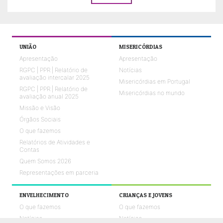
UNIÃO
MISERICÓRDIAS
Apresentação
Apresentação
RGPC | PPR | Relatório de
Notícias
avaliação intercalar 2025
Misericórdias em Portugal
RGPC | PPR | Relatório de
Misericórdias no mundo
avaliação anual 2025
Missão e Visão
Órgãos Sociais
O que fazemos
Relatórios de Atividades e
Contas
Quem Somos 2026
Representações em parceria
ENVELHECIMENTO
CRIANÇAS E JOVENS
O que fazemos
O que fazemos
Notícias
Notícias