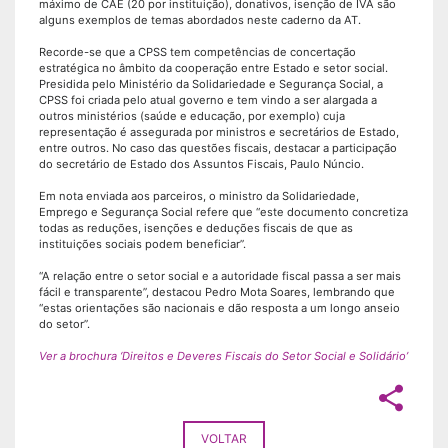
máximo de CAE (20 por instituição), donativos, isenção de IVA são
alguns exemplos de temas abordados neste caderno da AT.
Recorde-se que a CPSS tem competências de concertação
estratégica no âmbito da cooperação entre Estado e setor social.
Presidida pelo Ministério da Solidariedade e Segurança Social, a
CPSS foi criada pelo atual governo e tem vindo a ser alargada a
outros ministérios (saúde e educação, por exemplo) cuja
representação é assegurada por ministros e secretários de Estado,
entre outros. No caso das questões fiscais, destacar a participação
do secretário de Estado dos Assuntos Fiscais, Paulo Núncio.
Em nota enviada aos parceiros, o ministro da Solidariedade,
Emprego e Segurança Social refere que “este documento concretiza
todas as reduções, isenções e deduções fiscais de que as
instituições sociais podem beneficiar”.
“A relação entre o setor social e a autoridade fiscal passa a ser mais
fácil e transparente”, destacou Pedro Mota Soares, lembrando que
“estas orientações são nacionais e dão resposta a um longo anseio
do setor”.
Ver a brochura ‘Direitos e Deveres Fiscais do Setor Social e Solidário’
share
VOLTAR