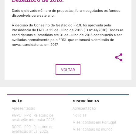
Dado o elevado número de propostas, foram esgotados os fundos
disponíveis para este ano.
A decisão do Conselho de Gestão do FRDL foi aprovada pela
Presidência do FRDL a 29 de Julho de 2016 (ID nº 41/2016). Todas as
candidaturas submetidas até 31 de Julho de 2016 continuarão a ser
avaliadas normalmente pelo FRDL que retomará a admissão de
novas candidaturas em 2017.
share
VOLTAR
UNIÃO
MISERICÓRDIAS
Apresentação
Apresentação
RGPC | PPR | Relatório de
Notícias
avaliação intercalar 2025
Misericórdias em Portugal
RGPC | PPR | Relatório de
Misericórdias no mundo
avaliação anual 2025