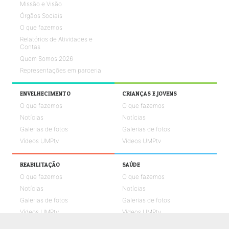
Missão e Visão
Órgãos Sociais
O que fazemos
Relatórios de Atividades e
Contas
Quem Somos 2026
Representações em parceria
ENVELHECIMENTO
CRIANÇAS E JOVENS
O que fazemos
O que fazemos
Notícias
Notícias
Galerias de fotos
Galerias de fotos
Vídeos UMPtv
Vídeos UMPtv
REABILITAÇÃO
SAÚDE
O que fazemos
O que fazemos
Notícias
Notícias
Galerias de fotos
Galerias de fotos
Vídeos UMPtv
Vídeos UMPtv