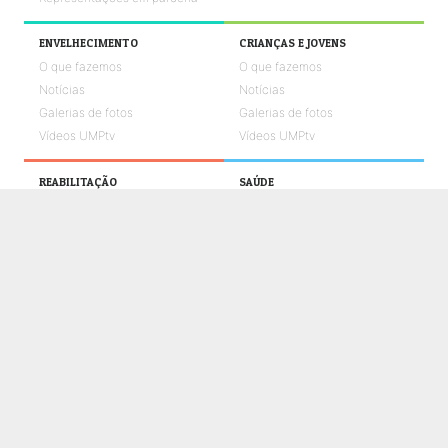
ENVELHECIMENTO
CRIANÇAS E JOVENS
O que fazemos
O que fazemos
Notícias
Notícias
Galerias de fotos
Galerias de fotos
Vídeos UMPtv
Vídeos UMPtv
REABILITAÇÃO
SAÚDE
O que fazemos
O que fazemos
Notícias
Notícias
Galerias de fotos
Galerias de fotos
Vídeos UMPtv
Vídeos UMPtv
COMUNICAÇÃO
UMPTV
GALERIA
NOTÍCIAS
CONTACTOS