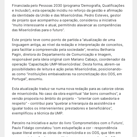
Financiada pelo Pessoas 2030 (programa ‘Demografia, Qualificações
e Inclusão’), esta operação incidiu no reforço da gestão e afirmação
da identidade da União e das Misericórdias. Pedro Esteves, gestor
de projeto que acompanhou a operação, considerou a iniciativa
“muito interessante e atual, permitindo alavancar as competências
das Misericórdias para o futuro”.
Este projeto teve como ponto de partida a “atualização de uma
linguagem antiga, ao nível da redação e interpretação de conceitos,
para facilitar a compreensão pela sociedade”, revelou Bethania
Pagin, diretora do Departamento de Comunicação e Imagem,
responsável pela ideia original com Mariano Cabaço, coordenador da
operação ‘Capacitação UMP-Misericórdias’. Desta forma, abrem-se
possibilidades de leitura e ação pelas Misericórdias, posicionando-
as como “instituições embaixadoras na concretização dos ODS, em
Portugal”, assumiu.
Esta atualização traduz-se numa nova redação para as catorze obras
de misericórdia. No caso da obra espiritual “dar bons conselhos”, a
versão proposta no âmbito do projeto - “orientar com sabedoria e
respeito” - contribui para “quebrar a hierarquia da assistência e
igualar todos os intervenientes: prestadores e beneficiários”,
exemplificou a técnica da UMP.
Parceiro na iniciativa e autor do livro ‘Comprometidos com o Futuro’,
Paulo Fidalgo constatou “com estupefação a cor - respondência
quase literal entre as obras de misericórdia e os ODS, que têm em