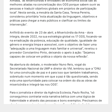
Almada, “as Misericórdias e entidades de economia social são as
melhores aliadas na concretização dos ODS porque sabem ouvir as
pessoas e traduzir objetivos globais em projetos de participação
local”. Nesta senda, a mesária da Santa Casa, Teresa Pereira,
considerou prioritária “esta atualização da linguagem, objetivos e
práticas para chegar a mais públicos e clarificar os limites da
intervenção”.
Anfitriã do evento de 23 de abril, a Misericórdia da Ama - dora
integra, desde 2022, na sua estratégia global os 17 ODS, focando-se
na erradicação da pobreza, educação de qualidade, igualdade de
género e energia limpa e acessível, com o objetivo de fazer uma
“adequação a uma linguagem mais familiar e universal”, revelou o
provedor Constantino Pinto, deixando o apelo à ação: “Sejamos
capazes de colocar em prática o objeto da nossa reflexão”.
Na abertura do debate, o moderador Nuno Reis, vogal do
Secretariado Nacional da UMP e diretor do VM, lembrou que a “ONU
foi uma construção de paz e é para isso que também trabalhamos,
sobretudo num momento em que a paz é tão questionada, sendo
esta uma oportunidade para colocar na ordem do dia as obras de
misericórdia e integrá-las nos ODS”.
Para o jornalista e diretor da Agência Ecclesia, Paulo Rocha, “só
conseguimos contrariar esta narrativa bélica com uma lógica de
fraternidade e através das pessoas e bons exemplos. Precisamos de
alguém que nos inspire e transmita confiança”. Neste âmbito,
considerou que os meios de comunicação social têm um papel