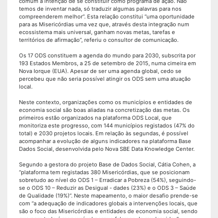
comum a intenção de se constituir como programa de ação. Não
temos de inventar nada, só traduzir algumas palavras para nos
compreenderem melhor”. Esta relação constitui “uma oportunidade
para as Misericórdias uma vez que, através desta integração num
ecossistema mais universal, ganham novas metas, tarefas e
territórios de afirmação”, referiu o consultor de comunicação.
Os 17 ODS constituem a agenda do mundo para 2030, subscrita por
193 Estados Membros, a 25 de setembro de 2015, numa cimeira em
Nova Iorque (EUA). Apesar de ser uma agenda global, cedo se
percebeu que não seria possível atingir os ODS sem uma atuação
local.
Neste contexto, organizações como os municípios e entidades de
economia social são boas aliadas na concretização das metas. Os
primeiros estão organizados na plataforma ODS Local, que
monitoriza este progresso, com 144 municípios registados (47% do
total) e 2030 projetos locais. Em relação às segundas, é possível
acompanhar a evolução de alguns indicadores na plataforma Base
Dados Social, desenvolvida pelo Nova SBE Data Knowledge Center.
Segundo a gestora do projeto Base de Dados Social, Cátia Cohen, a
“plataforma tem registadas 380 Misericórdias, que se posicionam
sobretudo ao nível do ODS 1 – Erradicar a Pobreza (54%), seguindo-
se o ODS 10 – Reduzir as Desigual - dades (23%) e o ODS 3 – Saúde
de Qualidade (19%)”. Neste mapeamento, o maior desafio prende-se
com “a adequação de indicadores globais a intervenções locais, que
são o foco das Misericórdias e entidades de economia social, sendo