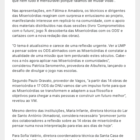
que nem tudo é mensurável porque falamos de mudar vidas”.
Nas apresentações, em Fátima e Amadora, os técnicos e dirigentes
das Misericórdias reagiram com surpresa e entusiasmo ao projeto,
manifestando interesse em replicá-lo na comunidade, com o apoio
dos materiais distribuídos nas duas sessões (livro ‘Comprometidos
com o futuro’, jogo ‘À descoberta das Misericórdias com os ODS’ e
cartazes com a nova redação das obras).
“O tema é atualíssimo e carece de uma reflexão urgente. Ver a UMP
a pensar sobre os ODS alinhados com as Misericórdias é constatar a
atualidade de uma missão que tem perdurado estes séculos. Cabe-
nos a nós agora aplicar nas Misericórdias e comunidades”,
considerou Patrícia Seromenho, provedora de Albufeira, lançando o
desafio de divulgar o jogo nas escolas.
Segundo Paulo Gravato, provedor de Vagos, “a partir das 14 obras de
misericórdia e 17 ODS da ONU vamos dar um impulso forte para que
as Misericórdias se transformem e adaptem a sua filosofia e
objetivos para chegar a mais pessoas e construir um futuro melhor”,
revelou ao VM.
Mesmo dentro das instituições, Maria Infante, diretora técnica do Lar
de Santo António (Amadora), considera necessário “promover junto
dos colaboradores a reflexão sobre as 14 obras de misericórdia e
pensar numa nova interpretação para elas aos dias de hoje”.
Para Sofia Valério, diretora coordenadora técnica da Santa Casa de