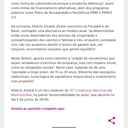
como forma de sobrevivência porque a escala faz diferença”, assim
como linhas de financiamento alternativas, além dos programas
públicos como Plano de Recuperação e Resiliência (PRR) e PARES
3.0.
Na conversa, Alberto Amaral, diretor executivo da Flexdeal e da
Raize, contrapõe uma alternativa ao modelo atual: “as Misericórdias
estão muito dependentes dos acordos de cooperação e
comparticipações dos utentes e famílias e nós, enquanto sociedade
civil, não nos podemos demitir e temos de garantir que, em
conjunto, encontramos soluções que gerem equilíbrio”.
Neste âmbito, aponta como caminho a “criação de mecanismos que
sejam verdadeiros incentivos de poupança, mas com impacto social,
como as obrigações sociais”. Neste caso, tratando-se de uma
“operação a longo prazo, de 15 ou 20 anos, diferente das operações
tradicionais, numa lógica de capitalismo responsável e investimento
com propósito”.
Alberto Amaral é um dos oradores do
15º Congresso Nacional das
Misericórdias
, no painel ‘Sustentabilidade do setor’, que decorre no
dia 5 de junho, às 16h30.
Assista ao episódio completo aqui.
share