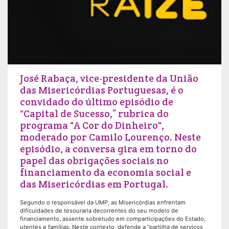
José Rabaça, vice-presidente da União
das Misericórdias Portuguesas, é o
convidado do último episódio de
“Capital de Sucesso,” rubrica do
programa "A Cor do Dinheiro",
moderado por Camilo Lourenço. Neste
episódio, a conversa gira em torno do
papel das obrigações sociais no
financiamento da economia social e
das Misericórdias em Portugal.
Segundo o responsável da UMP, as Misericórdias enfrentam
dificuldades de tesouraria decorrentes do seu modelo de
financiamento, assente sobretudo em comparticipações do Estado,
utentes e famílias. Neste contexto, defende a “partilha de serviços