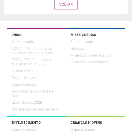
VOLTAR
UNIÃO
MISERICÓRDIAS
Apresentação
Apresentação
RGPC | PPR | Relatório de
Notícias
avaliação intercalar 2025
Misericórdias em Portugal
RGPC | PPR | Relatório de
Misericórdias no mundo
avaliação anual 2025
Missão e Visão
Órgãos Sociais
O que fazemos
Relatórios de Atividades e
Contas
Quem Somos 2026
Representações em parceria
ENVELHECIMENTO
CRIANÇAS E JOVENS
O que fazemos
O que fazemos