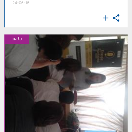
24-06-15


UNIÃO