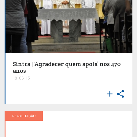
Sintra | ‘Agradecer quem apoia’ nos 470
anos
18-06-15


REABILITAÇÃO