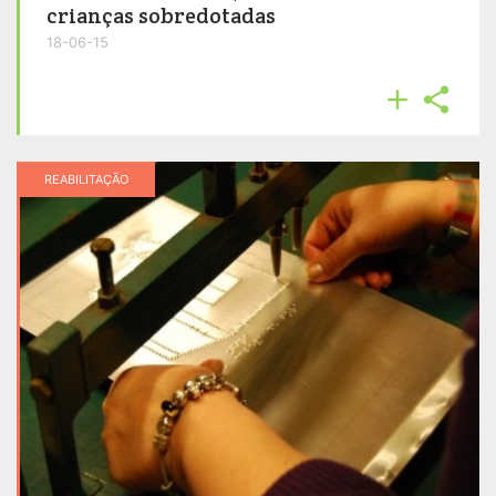
crianças sobredotadas
18-06-15


REABILITAÇÃO