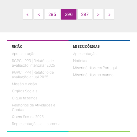
Next
Previous
Next
Next
«
<
295
296
297
>
»
UNIÃO
MISERICÓRDIAS
Apresentação
Apresentação
RGPC | PPR | Relatório de
Notícias
avaliação intercalar 2025
Misericórdias em Portugal
RGPC | PPR | Relatório de
Misericórdias no mundo
avaliação anual 2025
Missão e Visão
Órgãos Sociais
O que fazemos
Relatórios de Atividades e
Contas
Quem Somos 2026
Representações em parceria