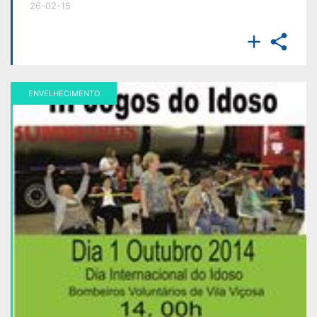
26-02-15


ENVELHECIMENTO