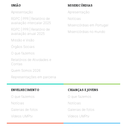
UNIÃO
MISERICÓRDIAS
Apresentação
Apresentação
RGPC | PPR | Relatório de
Notícias
avaliação intercalar 2025
Misericórdias em Portugal
RGPC | PPR | Relatório de
Misericórdias no mundo
avaliação anual 2025
Missão e Visão
Órgãos Sociais
O que fazemos
Relatórios de Atividades e
Contas
Quem Somos 2026
Representações em parceria
ENVELHECIMENTO
CRIANÇAS E JOVENS
O que fazemos
O que fazemos
Notícias
Notícias
Galerias de fotos
Galerias de fotos
Vídeos UMPtv
Vídeos UMPtv