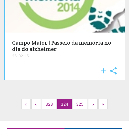
Campo Maior | Passeio da memória no
dia do alzheimer
26-02-15


Next
Previous
Next
Next
«
<
323
324
325
>
»