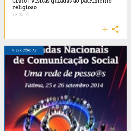
Crato | Visitas guiadas ao património
religioso
26-02-15


MISERICÓRDIAS