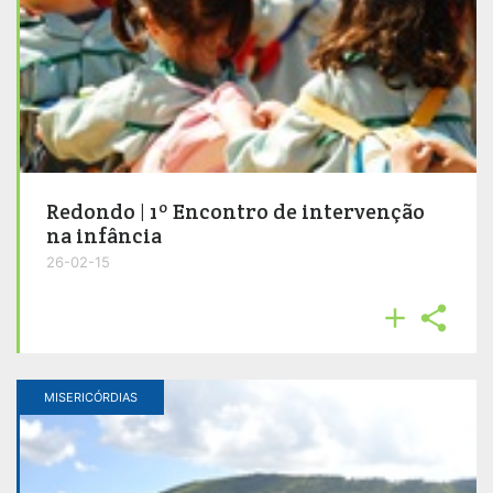
Redondo | 1º Encontro de intervenção
na infância
26-02-15


MISERICÓRDIAS