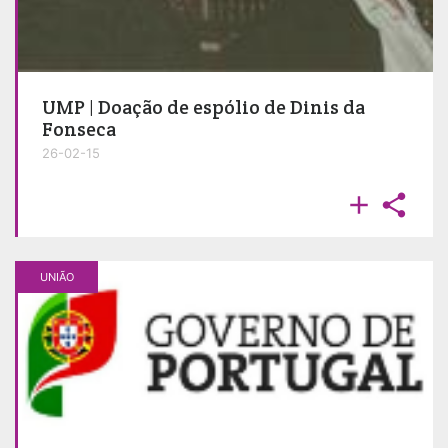
UMP | Doação de espólio de Dinis da
Fonseca
26-02-15


UNIÃO