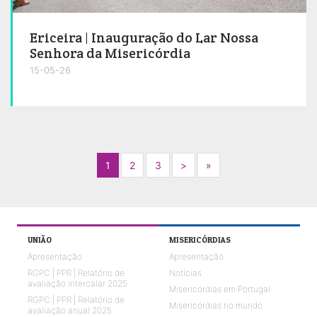
Ericeira | Inauguração do Lar Nossa
Senhora da Misericórdia
15-05-26
Next
Next
1
2
3
>
»
UNIÃO
MISERICÓRDIAS
Apresentação
Apresentação
RGPC | PPR | Relatório de
Notícias
avaliação intercalar 2025
Misericórdias em Portugal
RGPC | PPR | Relatório de
Misericórdias no mundo
avaliação anual 2025