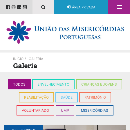

ÁREA PRIVADA
INÍCIO
/
GALERIA
Galeria
TODOS
ENVELHECIMENTO
CRIANÇAS E JOVENS
REABILITAÇÃO
SAÚDE
PATRIMÓNIO
VOLUNTARIADO
UMP
MISERICÓRDIAS
MISERICÓRDIAS