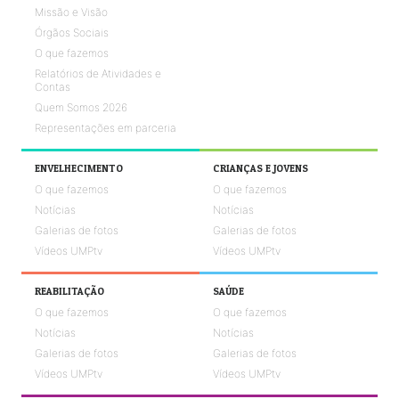
Missão e Visão
Órgãos Sociais
O que fazemos
Relatórios de Atividades e
Contas
Quem Somos 2026
Representações em parceria
ENVELHECIMENTO
CRIANÇAS E JOVENS
O que fazemos
O que fazemos
Notícias
Notícias
Galerias de fotos
Galerias de fotos
Vídeos UMPtv
Vídeos UMPtv
REABILITAÇÃO
SAÚDE
O que fazemos
O que fazemos
Notícias
Notícias
Galerias de fotos
Galerias de fotos
Vídeos UMPtv
Vídeos UMPtv