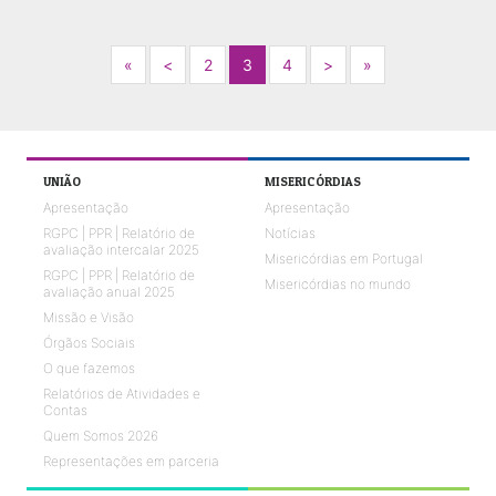
Next
Previous
Next
Next
«
<
2
3
4
>
»
UNIÃO
MISERICÓRDIAS
Apresentação
Apresentação
RGPC | PPR | Relatório de
Notícias
avaliação intercalar 2025
Misericórdias em Portugal
RGPC | PPR | Relatório de
Misericórdias no mundo
avaliação anual 2025
Missão e Visão
Órgãos Sociais
O que fazemos
Relatórios de Atividades e
Contas
Quem Somos 2026
Representações em parceria