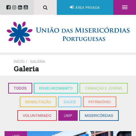

ÁREA PRIVADA
INÍCIO
/
GALERIA
Galeria
TODOS
ENVELHECIMENTO
CRIANÇAS E JOVENS
REABILITAÇÃO
SAÚDE
PATRIMÓNIO
VOLUNTARIADO
UMP
MISERICÓRDIAS
UMP