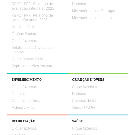
RGPC | PPR | Relatório de
Notícias
avaliação intercalar 2025
Misericórdias em Portugal
RGPC | PPR | Relatório de
Misericórdias no mundo
avaliação anual 2025
Missão e Visão
Órgãos Sociais
O que fazemos
Relatórios de Atividades e
Contas
Quem Somos 2026
Representações em parceria
ENVELHECIMENTO
CRIANÇAS E JOVENS
O que fazemos
O que fazemos
Notícias
Notícias
Galerias de fotos
Galerias de fotos
Vídeos UMPtv
Vídeos UMPtv
REABILITAÇÃO
SAÚDE
O que fazemos
O que fazemos