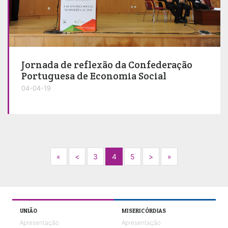
Jornada de reflexão da Confederação
Portuguesa de Economia Social
04-04-19
Next
Previous
Next
Next
«
<
3
4
5
>
»
UNIÃO
MISERICÓRDIAS
Apresentação
Apresentação