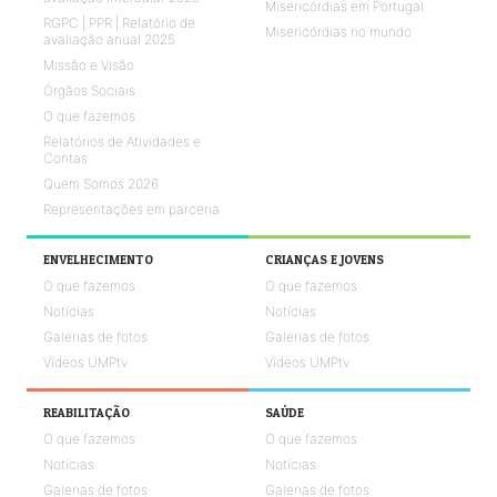
Misericórdias em Portugal
RGPC | PPR | Relatório de
Misericórdias no mundo
avaliação anual 2025
Missão e Visão
Órgãos Sociais
O que fazemos
Relatórios de Atividades e
Contas
Quem Somos 2026
Representações em parceria
ENVELHECIMENTO
CRIANÇAS E JOVENS
O que fazemos
O que fazemos
Notícias
Notícias
Galerias de fotos
Galerias de fotos
Vídeos UMPtv
Vídeos UMPtv
REABILITAÇÃO
SAÚDE
O que fazemos
O que fazemos
Notícias
Notícias
Galerias de fotos
Galerias de fotos