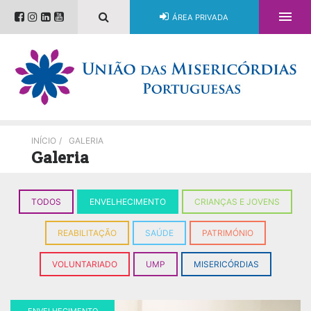

ÁREA PRIVADA
INÍCIO
/
GALERIA
Galeria
TODOS
ENVELHECIMENTO
CRIANÇAS E JOVENS
REABILITAÇÃO
SAÚDE
PATRIMÓNIO
VOLUNTARIADO
UMP
MISERICÓRDIAS
ENVELHECIMENTO