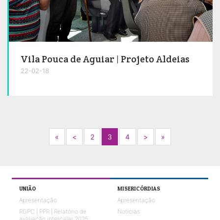
Vila Pouca de Aguiar | Projeto Aldeias
22-02-18
Next
Previous
Next
Next
«
<
2
3
4
>
»
UNIÃO
MISERICÓRDIAS
Apresentação
Apresentação
RGPC | PPR | Relatório de
Notícias
avaliação intercalar 2025