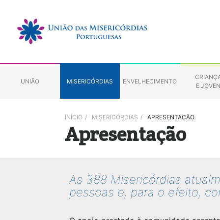
CRIANÇ
UNIÃO
MISERICÓRDIAS
ENVELHECIMENTO
E JOVE
INÍCIO
/
MISERICÓRDIAS
/
APRESENTAÇÃO
Apresentação
As 388 Misericórdias atualm
pessoas e, para o efeito, c