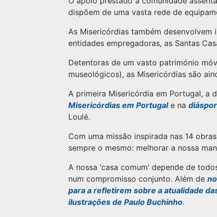
O apoio prestado à comunidade assenta,
dispõem de uma vasta rede de equipame
As Misericórdias também desenvolvem inú
entidades empregadoras, as Santas Casa
Detentoras de um vasto património móve
museológicos), as Misericórdias são aind
A primeira Misericórdia em Portugal, a d
Misericórdias em Portugal
e na
diáspo
Loulé.
Com uma missão inspirada nas 14 obras 
sempre o mesmo: melhorar a nossa mane
A nossa ‘casa comum’ depende de todos 
num compromisso conjunto. Além de
no
para a refletirem sobre a atualidade da
ilustrações de Paulo Buchinho
.