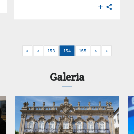


Next
Previous
Next
Next
«
<
153
154
155
>
»
Galeria