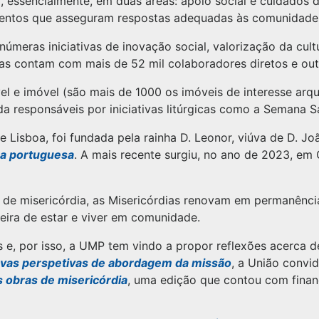
 essencialmente, em duas áreas: apoio social e cuidados d
ntos que asseguram respostas adequadas às comunidades 
meras iniciativas de inovação social, valorização da cultur
s contam com mais de 52 mil colaboradores diretos e outr
l e imóvel (são mais de 1000 os imóveis de interesse arqu
a responsáveis por iniciativas litúrgicas como a Semana Sa
e Lisboa, foi fundada pela rainha D. Leonor, viúva de D. Joã
ra portuguesa
. A mais recente surgiu, no ano de 2023, em 
de misericórdia, as Misericórdias renovam em permanência
ira de estar e viver em comunidade.
e, por isso, a UMP tem vindo a propor reflexões acerca d
vas perspetivas de abordagem da missão
, a União convi
s obras de misericórdia
, uma edição que contou com fina