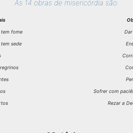
As 14 obras de misericórdia são:
ais
Ob
 tem fome
Dar
 tem sede
Ens
s
Corr
regrinos
Con
ntes
Per
sos
Sofrer com paciê
rtos
Rezar a De