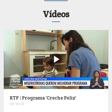
Vídeos

RTP | Programa 'Creche Feliz'
25-10-23