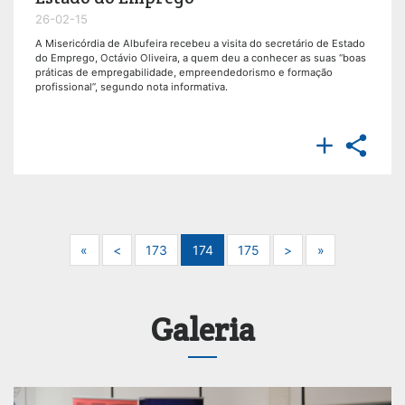
26-02-15
A Misericórdia de Albufeira recebeu a visita do secretário de Estado
do Emprego, Octávio Oliveira, a quem deu a conhecer as suas “boas
práticas de empregabilidade, empreendedorismo e formação
profissional”, segundo nota informativa.


Next
Previous
Next
Next
«
<
173
174
175
>
»
Galeria