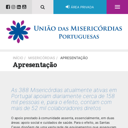

ÁREA PRIVADA
INÍCIO
/
MISERICÓRDIAS
/
APRESENTAÇÃO
Apresentação
As 388 Misericórdias atualmente ativas em
Portugal apoiam diariamente cerca de 158
mil pessoas e, para o efeito, contam com
mais de 52 mil colaboradores diretos
O apoio prestado à comunidade assenta, essencialmente, em duas
áreas: apoio social e cuidados de saúde. Para o efeito, as Santas
Casas dispõem de uma vasta rede de equipamentos que asseguram