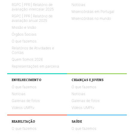
RGPC | PPR | Relatório de
Notícias
avaliação intercalar 2025
Misericórdias em Portugal
RGPC | PPR | Relatório de
Misericórdias no mundo
avaliação anual 2025
Missão e Visão
Órgãos Sociais
O que fazemos
Relatórios de Atividades e
Contas
Quem Somos 2026
Representações em parceria
ENVELHECIMENTO
CRIANÇAS E JOVENS
O que fazemos
O que fazemos
Notícias
Notícias
Galerias de fotos
Galerias de fotos
Vídeos UMPtv
Vídeos UMPtv
REABILITAÇÃO
SAÚDE
O que fazemos
O que fazemos