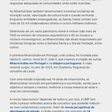
respostas adequadas às comunidades onde estão inseridas.
As Misericórdias também desenvolvem inúmeras iniciativas de
inovação social, valorização da cultura local e coesão territorial.
Enquanto entidades empregadoras, as Santas Casas contam com
mais de 52 mil colaboradores diretos e outros milhares indiretos.
Detentoras de um vasto património móvel e imóvel (são mais de
1000 os imóveis de interesse arquitetónico e 82 os museus e
núcleos museológicos), as Misericórdias são ainda responsáveis por
iniciativas litúrgicas como a Semana Santa e o Dia da Visitação, entre
outros.
A primeira Misericórdia em Portugal, a de Lisboa, foi fundada pela
rainha D. Leonor, viúva de D. João II, que inspirou a criação de outras
Misericórdias em Portugal
e na
diáspora portuguesa
. A mais
recente surgiu, no ano de 2023, em Quarteira, freguesia do
concelho de Loulé.
Com uma missão inspirada nas 14 obras de misericórdia, as
Misericórdias renovam em permanência a sua missão, sendo que o
objetivo é sempre o mesmo: melhorar a nossa maneira de estar e
viver em comunidade.
A nossa ‘casa comum’ depende de todos e, por isso, a UMP tem
vindo a propor reflexões acerca de conceitos que poderão traduzir-
se num compromisso conjunto. Além de
novas perspetivas de
abordagem da missão
, a União convidou um conjunto de
14