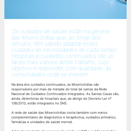
Os cuidados de saúde estão na génese
das Misericórdias que, ao longo dos
séculos, têm sabido adaptar esses
cuidados às necessidades de cada tempo.
Hospitais e cuidados continuados são as
faces mais visíveis deste trabalho, cujo
objetivo é responder, com qualidade, às
comunidades onde se inserem.
Na área dos cuidados continuados, as Misericórdias são
responsáveis por mais de metade do total de camas da Rede
Nacional de Cuidados Continuados Integrados. As Santas Casas são,
ainda, detentoras de hospitais que, ao abrigo do Decreto-Lei nº
138/2013, estão integrados no SNS.
A rede de saúde das Misericórdias conta também com meios
complementares de diagnóstico e terapêutica, cuidados primários,
farmácias e unidades de saúde mental.