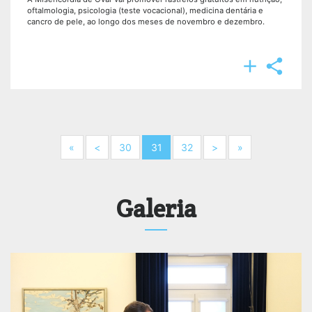
oftalmologia, psicologia (teste vocacional), medicina dentária e
cancro de pele, ao longo dos meses de novembro e dezembro.


Next
Previous
Next
Next
«
<
30
31
32
>
»
Galeria