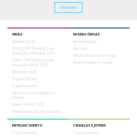
VER MAIS
UNIÃO
MISERICÓRDIAS
Apresentação
Apresentação
RGPC | PPR | Relatório de
Notícias
avaliação intercalar 2025
Misericórdias em Portugal
RGPC | PPR | Relatório de
Misericórdias no mundo
avaliação anual 2025
Missão e Visão
Órgãos Sociais
O que fazemos
Relatórios de Atividades e
Contas
Quem Somos 2026
Representações em parceria
ENVELHECIMENTO
CRIANÇAS E JOVENS
O que fazemos
O que fazemos