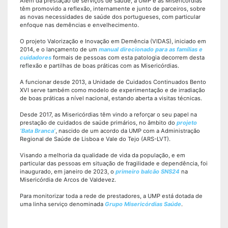
Além da prestação de serviços de saúde, a UMP e as Misericórdias
têm promovido a reflexão, internamente e junto de parceiros, sobre
as novas necessidades de saúde dos portugueses, com particular
enfoque nas demências e envelhecimento.
O projeto Valorização e Inovação em Demência (VIDAS), iniciado em
2014, e o lançamento de um
manual
direcionado para as famílias e
cuidadores
formais de pessoas com esta patologia decorrem desta
reflexão e partilhas de boas práticas com as Misericórdias.
A funcionar desde 2013, a Unidade de Cuidados Continuados Bento
XVI serve também como modelo de experimentação e de irradiação
de boas práticas a nível nacional, estando aberta a visitas técnicas.
Desde 2017, as Misericórdias têm vindo a reforçar o seu papel na
prestação de cuidados de saúde primários, no âmbito do
projeto
‘Bata Branca’
, nascido de um acordo da UMP com a Administração
Regional de Saúde de Lisboa e Vale do Tejo (ARS-LVT).
Visando a melhoria da qualidade de vida da população, e em
particular das pessoas em situação de fragilidade e dependência, foi
inaugurado, em janeiro de 2023, o
primeiro balcão SNS24
na
Misericórdia de Arcos de Valdevez.
Para monitorizar toda a rede de prestadores, a UMP está dotada de
uma linha serviço denominada
Grupo Misericórdias Saúde
.