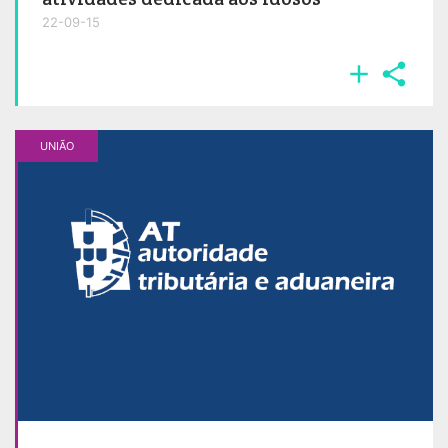
22-09-15


UNIÃO