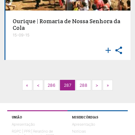
Ourique | Romaria de Nossa Senhora da
Cola
15-09-15


Next
Previous
Next
Next
«
<
286
287
288
>
»
UNIÃO
MISERICÓRDIAS
Apresentação
Apresentação
RGPC | PPR | Relatório de
Notícias