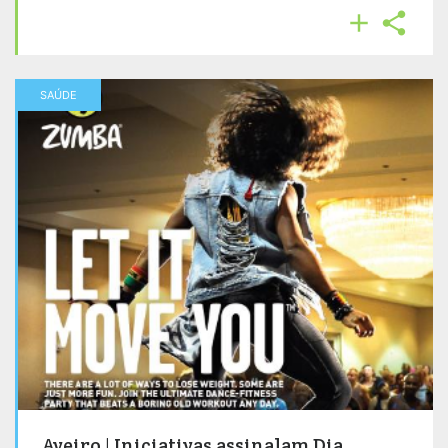


SAÚDE
Aveiro | Iniciativas assinalam Dia