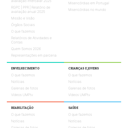
avaliação intercalar 2025
Misericórdias em Portugal
RGPC | PPR | Relatório de
Misericórdias no mundo
avaliação anual 2025
Missão e Visão
Órgãos Sociais
O que fazemos
Relatórios de Atividades e
Contas
Quem Somos 2026
Representações em parceria
ENVELHECIMENTO
CRIANÇAS E JOVENS
O que fazemos
O que fazemos
Notícias
Notícias
Galerias de fotos
Galerias de fotos
Vídeos UMPtv
Vídeos UMPtv
REABILITAÇÃO
SAÚDE
O que fazemos
O que fazemos
Notícias
Notícias
Galerias de fotos
Galerias de fotos