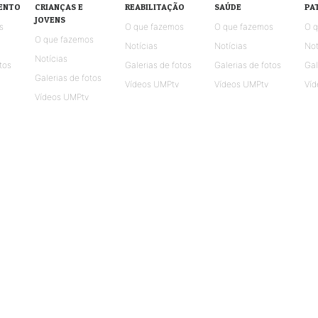
ENTO
CRIANÇAS E
REABILITAÇÃO
SAÚDE
PA
JOVENS
s
O que fazemos
O que fazemos
O 
O que fazemos
Notícias
Notícias
Not
Notícias
tos
Galerias de fotos
Galerias de fotos
Gal
Galerias de fotos
Vídeos UMPtv
Vídeos UMPtv
Víd
Vídeos UMPtv