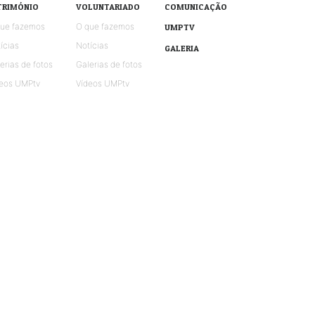
TRIMÓNIO
VOLUNTARIADO
COMUNICAÇÃO
que fazemos
O que fazemos
UMPTV
ícias
Notícias
GALERIA
erias de fotos
Galerias de fotos
eos UMPtv
Vídeos UMPtv