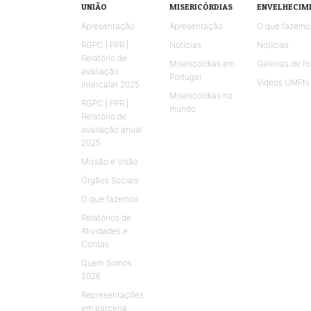
UNIÃO
MISERICÓRDIAS
ENVELHECIM
Apresentação
Apresentação
O que fazemo
RGPC | PPR |
Notícias
Notícias
Relatório de
Misericórdias em
Galerias de fo
avaliação
Portugal
Vídeos UMPtv
intercalar 2025
Misericórdias no
RGPC | PPR |
mundo
Relatório de
avaliação anual
2025
Missão e Visão
Órgãos Sociais
O que fazemos
Relatórios de
Atividades e
Contas
Quem Somos
2026
Representações
em parceria