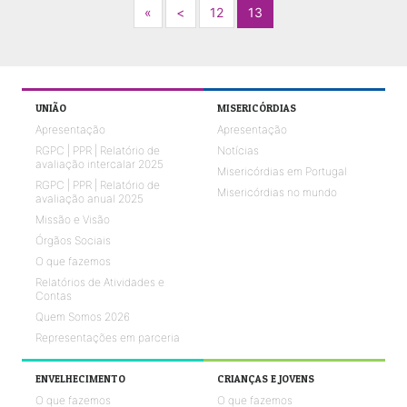
Next
Previous
«
<
12
13
UNIÃO
MISERICÓRDIAS
Apresentação
Apresentação
RGPC | PPR | Relatório de
Notícias
avaliação intercalar 2025
Misericórdias em Portugal
RGPC | PPR | Relatório de
Misericórdias no mundo
avaliação anual 2025
Missão e Visão
Órgãos Sociais
O que fazemos
Relatórios de Atividades e
Contas
Quem Somos 2026
Representações em parceria
ENVELHECIMENTO
CRIANÇAS E JOVENS
O que fazemos
O que fazemos