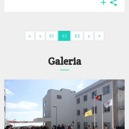


Next
Previous
Next
Next
«
<
51
52
53
>
»
Galeria