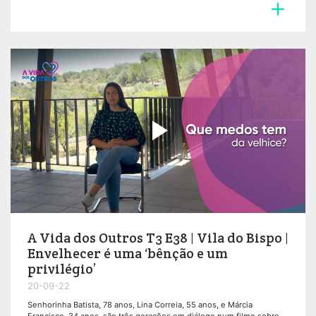


A Vida dos Outros T3 E38 | Vila do Bispo |
Envelhecer é uma ‘bênção e um
privilégio’
20-09-22
Senhorinha Batista, 78 anos, Lina Correia, 55 anos, e Márcia