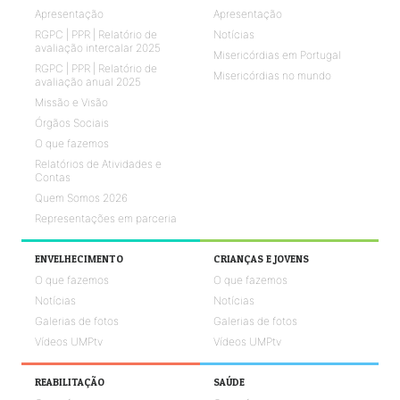
Apresentação
Apresentação
RGPC | PPR | Relatório de
Notícias
avaliação intercalar 2025
Misericórdias em Portugal
RGPC | PPR | Relatório de
Misericórdias no mundo
avaliação anual 2025
Missão e Visão
Órgãos Sociais
O que fazemos
Relatórios de Atividades e
Contas
Quem Somos 2026
Representações em parceria
ENVELHECIMENTO
CRIANÇAS E JOVENS
O que fazemos
O que fazemos
Notícias
Notícias
Galerias de fotos
Galerias de fotos
Vídeos UMPtv
Vídeos UMPtv
REABILITAÇÃO
SAÚDE