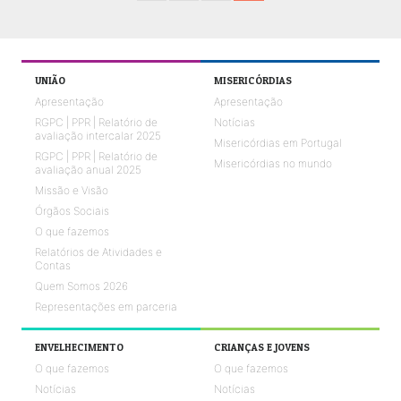
UNIÃO
MISERICÓRDIAS
Apresentação
Apresentação
RGPC | PPR | Relatório de
Notícias
avaliação intercalar 2025
Misericórdias em Portugal
RGPC | PPR | Relatório de
Misericórdias no mundo
avaliação anual 2025
Missão e Visão
Órgãos Sociais
O que fazemos
Relatórios de Atividades e
Contas
Quem Somos 2026
Representações em parceria
ENVELHECIMENTO
CRIANÇAS E JOVENS
O que fazemos
O que fazemos
Notícias
Notícias