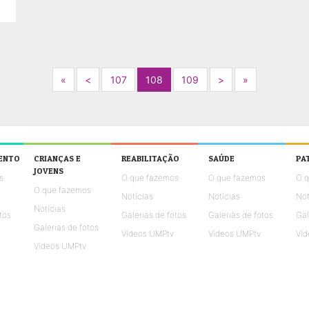
Next
Previous
Next
Next
«
<
107
108
109
>
»
ENTO
CRIANÇAS E
REABILITAÇÃO
SAÚDE
PA
JOVENS
s
O que fazemos
O que fazemos
O 
O que fazemos
Notícias
Notícias
Not
Notícias
tos
Galerias de fotos
Galerias de fotos
Gal
Galerias de fotos
Vídeos UMPtv
Vídeos UMPtv
Víd
Vídeos UMPtv