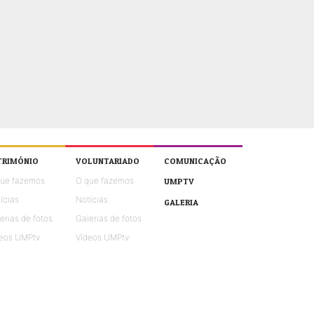
TRIMÓNIO
VOLUNTARIADO
COMUNICAÇÃO
que fazemos
O que fazemos
UMPTV
ícias
Notícias
GALERIA
erias de fotos
Galerias de fotos
eos UMPtv
Vídeos UMPtv