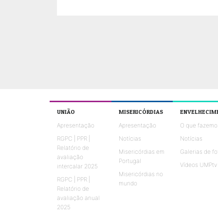
UNIÃO
MISERICÓRDIAS
ENVELHECIM
Apresentação
Apresentação
O que fazemo
RGPC | PPR |
Notícias
Notícias
Relatório de
Misericórdias em
Galerias de fo
avaliação
Portugal
Vídeos UMPtv
intercalar 2025
Misericórdias no
RGPC | PPR |
mundo
Relatório de
avaliação anual
2025