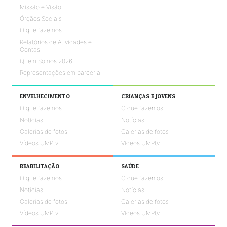
Missão e Visão
Órgãos Sociais
O que fazemos
Relatórios de Atividades e
Contas
Quem Somos 2026
Representações em parceria
ENVELHECIMENTO
CRIANÇAS E JOVENS
O que fazemos
O que fazemos
Notícias
Notícias
Galerias de fotos
Galerias de fotos
Vídeos UMPtv
Vídeos UMPtv
REABILITAÇÃO
SAÚDE
O que fazemos
O que fazemos
Notícias
Notícias
Galerias de fotos
Galerias de fotos
Vídeos UMPtv
Vídeos UMPtv