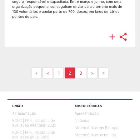
segura, responsável e capacitada. Entre março e junho, com uma
organização pequena, conseguiram enviar para o terreno mais de
130 voluntários e apoiar perto de 700 idosos, em lares de vários
pontos do país.


Next
Previous
Next
Next
«
<
1
2
3
>
»
UNIÃO
MISERICÓRDIAS
Apresentação
Apresentação
RGPC | PPR | Relatório de
Notícias
avaliação intercalar 2025
Misericórdias em Portugal
RGPC | PPR | Relatório de
Misericórdias no mundo
avaliação anual 2025