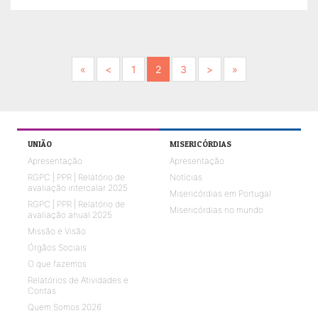
Next
Previous
Next
Next
«
<
1
2
3
>
»
UNIÃO
MISERICÓRDIAS
Apresentação
Apresentação
RGPC | PPR | Relatório de
Notícias
avaliação intercalar 2025
Misericórdias em Portugal
RGPC | PPR | Relatório de
Misericórdias no mundo
avaliação anual 2025
Missão e Visão
Órgãos Sociais
O que fazemos
Relatórios de Atividades e
Contas
Quem Somos 2026