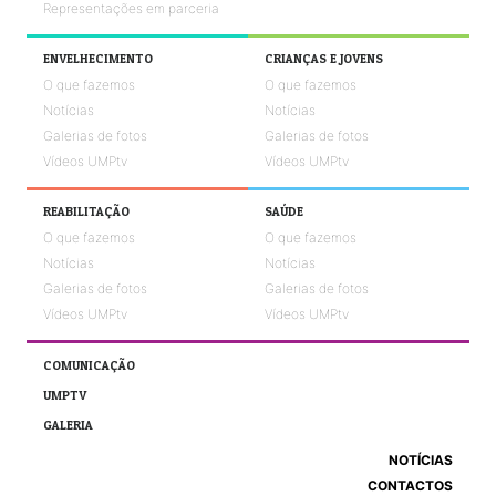
Representações em parceria
ENVELHECIMENTO
CRIANÇAS E JOVENS
O que fazemos
O que fazemos
Notícias
Notícias
Galerias de fotos
Galerias de fotos
Vídeos UMPtv
Vídeos UMPtv
REABILITAÇÃO
SAÚDE
O que fazemos
O que fazemos
Notícias
Notícias
Galerias de fotos
Galerias de fotos
Vídeos UMPtv
Vídeos UMPtv
COMUNICAÇÃO
UMPTV
GALERIA
NOTÍCIAS
CONTACTOS